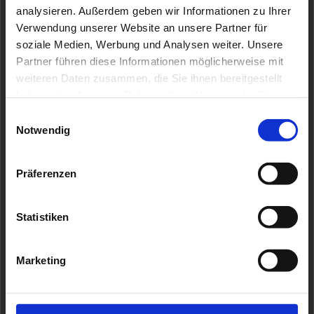
analysieren. Außerdem geben wir Informationen zu Ihrer
Ruhrpott-Images
Verwendung unserer Website an unsere Partner für
soziale Medien, Werbung und Analysen weiter. Unsere
by Oliver Felchner Fotografie
Partner führen diese Informationen möglicherweise mit
weiteren Daten zusammen, die Sie ihnen bereitgestellt
Oliver Felchner
haben oder die sie im Rahmen Ihrer Nutzung der Dienste
Kockenhof 18
gesammelt haben.
Einwilligungsauswahl
58093 Hagen
Notwendig
Kontakt:
Präferenzen
Telefon: 02334/5028499
E-Mail: mail@ruhrpott-images.de
Statistiken
Impressum
Marketing
Datenschutz