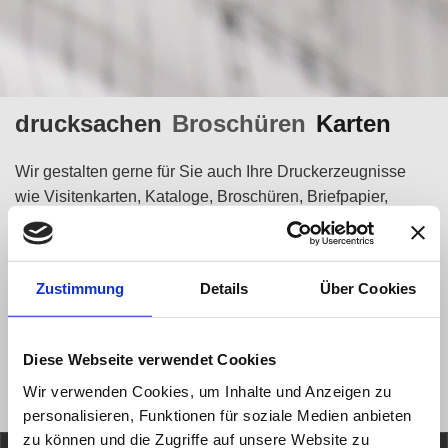
drucksachen
Broschüren
Karten
Wir gestalten gerne für Sie auch Ihre Druckerzeugnisse
wie Visitenkarten, Kataloge, Broschüren, Briefpapier,
Karten, Poster, Banner etc. es sind im Druckbereich viele
Produkte möglich.
Zustimmung
Details
Über Cookies
Von der Gestaltung über die Druckfreigabe bis zum fertigen
Produkt bei Ihnen vergeht in der Regel keine Woche. Der
längste Zeitraum ist oft der Druck und die Versandwege.
Diese Webseite verwendet Cookies
Bei Interesse fragen Sie einfach an.
Wir verwenden Cookies, um Inhalte und Anzeigen zu
personalisieren, Funktionen für soziale Medien anbieten
zu können und die Zugriffe auf unsere Website zu