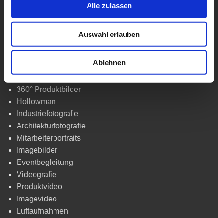
Alle zulassen
Auswahl erlauben
AGB
Ablehnen
Fotografie
Produktfotografie
360° Produktbilder
Hollowman
Industriefotografie
Architekturfotografie
Mitarbeiterportraits
Imagebilder
Eventbegleitung
Videografie
Produktvideo
Imagevideo
Luftaufnahmen